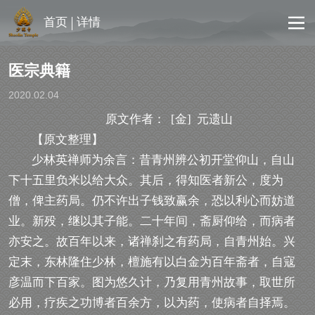
首页
详情
医宗典籍
2020.02.04
原文作者： [金] 元遗山
【原文整理】
少林英禅师为余言：昔青州辨公初开堂仰山，自山
下十五里负米以给大众。其后，得知医者新公，度为
僧，俾主药局。仍不许出子钱致赢余，恐以利心而妨道
业。新殁，继以其子能。二十年间，斋厨仰给，而病者
亦安之。故百年以来，诸禅刹之有药局，自青州始。兴
定末，东林隆住少林，檀施有以白金为百年斋者，自寇
彦温而下百家。图为悠久计，乃复用青州故事，取世所
必用，疗疾之功博者百余方，以为药，使病者自择焉。