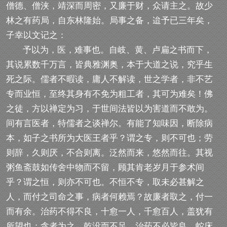
僧德、僧浃，靖深而周密，又廉于财，众请主之。故少
林之有药局，自东林隆始。局事之备，迨予已三年矣，
子幸以文记之：
予以为，医，难事也。自岐、黄、卢扁之书而下，
其说累数千万言，皆典雅渊奥，本于大道之说，究乎生
死之际。儒者不暇读，庸人不解读，世之学者，非不艺
专而业恒，至终其身有不免为粗工者，其可为难矣！佛
之徒，方以禅定为习，于世间法皆以为害道而不敢为。
间有言医者，特儒者之谈禅尔。有能了知味因，断除病
本，如子之书所为大医王者乎？谓之专，则不可也；劳
则辞，久则厌，不合则离。泛然而来，悠然而往。其视
粥鱼斋鼓如传舍中物而不留，顾其肯老岁月于参术间
乎？谓之恒，则亦不可也。不恒不专，取未必甚解之
人，而付之司命之事，病者何赖焉？故廉者取之，付一
而有余。治药不得不良，十愈一人，千愈百人，盖犹有
所望也；贪者为之，乾没而不足。治药不必皆良，蛇床